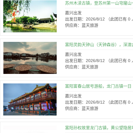
苏州木渎古镇，登苏州第一山穹窿山
嘉兴出发
出发日期：2026/8/12 （此团已有
0
供应商：蓝天旅游
富阳灵韵天钟山（天钟森谷），深澳
嘉兴出发
出发日期：2026/8/12 （此团已有
0
供应商：蓝天旅游
富阳富春山居号游船，龙门古镇一日
嘉兴出发
出发日期：2026/8/12 （此团已有
0
供应商：蓝天旅游
富阳孙权故里龙门古镇，黄公望隐居