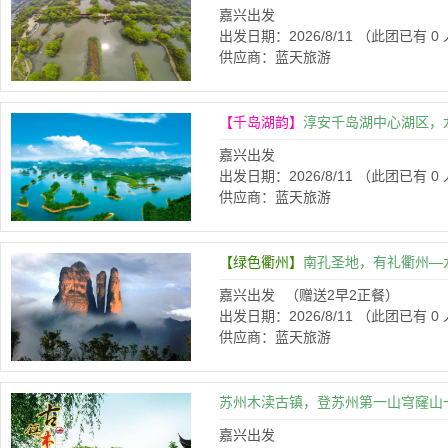
嘉兴出发
出发日期：2026/8/11 （此团已有
0
供应商：蓝天旅游
【千岛湖韵】
淳安千岛湖中心湖区，
嘉兴出发
出发日期：2026/8/11 （此团已有
0
供应商：蓝天旅游
【绿色衢州】
南孔圣地，有礼衢州—
嘉兴出发
（赠送2早2正餐）
出发日期：2026/8/11 （此团已有
0
供应商：蓝天旅游
苏州木渎古镇，登苏州第一山穹窿山
嘉兴出发