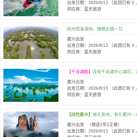
出发日期：2026/8/13 （此团已有
0
供应商：蓝天旅游
杭州西溪湿地，塘栖古镇一日
嘉兴出发
出发日期：2026/8/13 （此团已有
0
供应商：蓝天旅游
【千岛湖韵】
淳安千岛湖中心湖区，
嘉兴出发
出发日期：2026/8/13 （此团已有
0
供应商：蓝天旅游
【绿色衢州】
南孔圣地，有礼衢州—
嘉兴出发
（赠送2早2正餐）
出发日期：2026/8/13 （此团已有
0