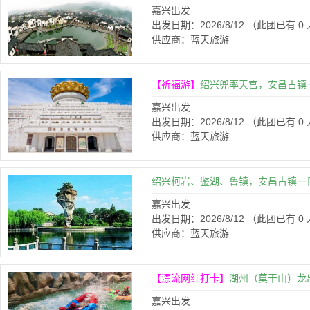
嘉兴出发
出发日期：2026/8/12 （此团已有
0
供应商：蓝天旅游
【祈福游】
绍兴兜率天宫，安昌古镇
嘉兴出发
出发日期：2026/8/12 （此团已有
0
供应商：蓝天旅游
绍兴柯岩、鉴湖、鲁镇，安昌古镇一
嘉兴出发
出发日期：2026/8/12 （此团已有
0
供应商：蓝天旅游
【漂流网红打卡】
湖州（莫干山）龙
嘉兴出发