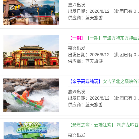
嘉兴出发
出发日期：2026/8/12 （此团已有
0
供应商：蓝天旅游
【一期】
【一期】宁波方特东方神画
嘉兴出发
出发日期：2026/8/12 （此团已有
0
供应商：蓝天旅游
【亲子高端纯玩】
安吉浙北之巅峡谷
嘉兴出发
出发日期：2026/8/12 （此团已有
0
供应商：蓝天旅游
【悬崖之巅・云端狂欢】 桐庐龙吟谷・C
嘉兴出发