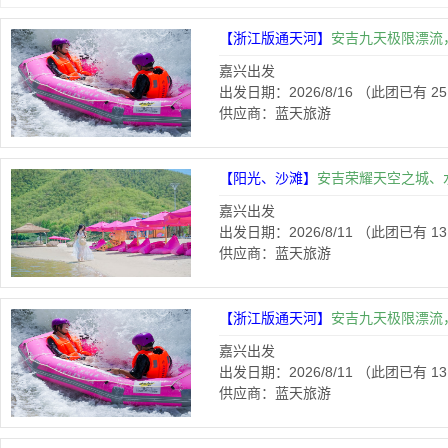
【浙江版通天河】
安吉九天极限漂流
嘉兴出发
出发日期：2026/8/16 （此团已有
25
供应商：蓝天旅游
【阳光、沙滩】
安吉荣耀天空之城、
嘉兴出发
出发日期：2026/8/11 （此团已有
13
供应商：蓝天旅游
【浙江版通天河】
安吉九天极限漂流
嘉兴出发
出发日期：2026/8/11 （此团已有
13
供应商：蓝天旅游