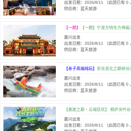
出发日期：2026/8/11 （此团已有
0
供应商：蓝天旅游
【一期】
【一期】宁波方特东方神画
嘉兴出发
出发日期：2026/8/11 （此团已有
0
供应商：蓝天旅游
【亲子高端纯玩】
安吉浙北之巅峡谷
嘉兴出发
出发日期：2026/8/11 （此团已有
0
供应商：蓝天旅游
【悬崖之巅・云端狂欢】 桐庐龙吟谷・C
嘉兴出发
出发日期：2026/8/11 （此团已有
0