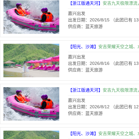
【浙江版通天河】
安吉九天极限漂流
嘉兴出发
出发日期：2026/8/15 （此团已有
13
供应商：蓝天旅游
【阳光、沙滩】
安吉荣耀天空之城、
嘉兴出发
出发日期：2026/8/16 （此团已有
13
供应商：蓝天旅游
【浙江版通天河】
安吉九天极限漂流
嘉兴出发
出发日期：2026/8/12 （此团已有
12
供应商：蓝天旅游
【阳光、沙滩】
安吉荣耀天空之城、