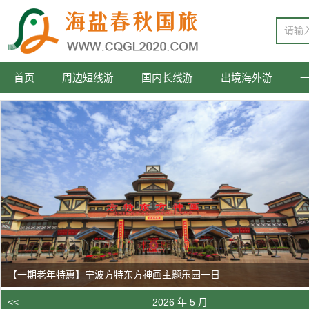
首页
周边短线游
国内长线游
出境海外游
【一期老年特惠】宁波方特东方神画主题乐园一日
<<
2026 年 5 月