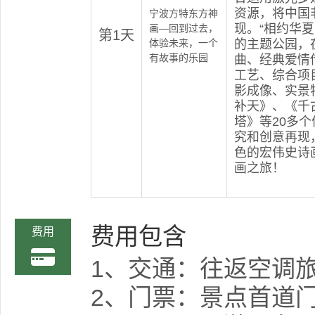
资源，将中国
宁波方特东方神
现。“相约华
画—回到过去，
第1天
体验未来，一个
的主题公园，
有故事的乐园
曲、经典爱情
工艺、综合项
影成像、实景
补天》、《千
塔》等20多
究和创意再现
色的宏伟史诗
画之旅！
费用包含
费用
1、交通：往返空调
2、门票：景点首道