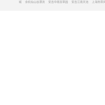
城
余杭仙山谷漂流
安吉中南百草园
安吉江南天池
上海热带